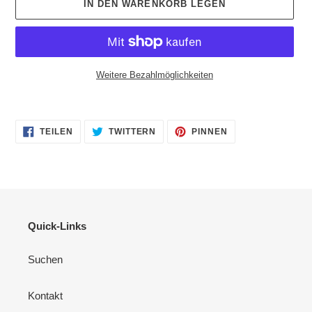
IN DEN WARENKORB LEGEN
Weitere Bezahlmöglichkeiten
Produkt
wird
AUF
AUF
AUF
zum
TEILEN
TWITTERN
PINNEN
FACEBOOK
TWITTER
PINTEREST
Warenkorb
TEILEN
TWITTERN
PINNEN
hinzugefügt
Quick-Links
Suchen
Kontakt