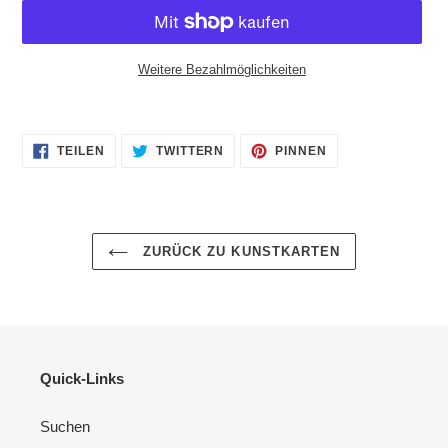
Weitere Bezahlmöglichkeiten
Produkt
wird
AUF
AUF
AUF
zum
TEILEN
TWITTERN
PINNEN
FACEBOOK
TWITTER
PINTEREST
Warenkorb
TEILEN
TWITTERN
PINNEN
hinzugefügt
ZURÜCK ZU KUNSTKARTEN
Quick-Links
Suchen