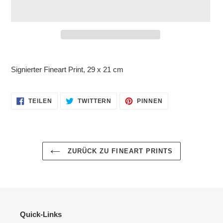
Produkt
wird
Signierter Fineart Print, 29 x 21 cm
zum
Warenkorb
hinzugefügt
AUF
AUF
AUF
TEILEN
TWITTERN
PINNEN
FACEBOOK
TWITTER
PINTEREST
TEILEN
TWITTERN
PINNEN
ZURÜCK ZU FINEART PRINTS
Quick-Links