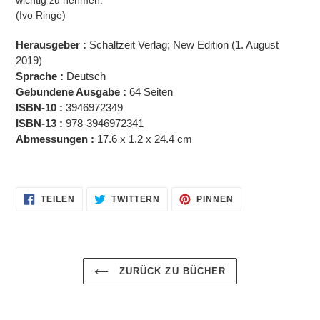
wichtig zu nehmen.“
(Ivo Ringe)
Herausgeber :
Schaltzeit Verlag; New Edition (1. August
2019)
Sprache :
Deutsch
Gebundene Ausgabe :
64 Seiten
ISBN-10 :
3946972349
ISBN-13 :
978-3946972341
Abmessungen :
17.6 x 1.2 x 24.4 cm
AUF
AUF
AUF
TEILEN
TWITTERN
PINNEN
FACEBOOK
TWITTER
PINTEREST
TEILEN
TWITTERN
PINNEN
ZURÜCK ZU BÜCHER